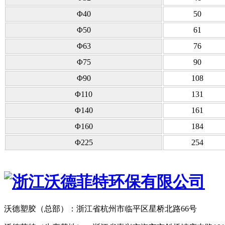
Φ40
50
Φ50
61
Φ63
76
Φ75
90
Φ90
108
Φ110
131
Φ140
161
Φ160
184
Φ225
254
沃德塑胶（总部）：浙江省杭州市临平区星桥北路66号