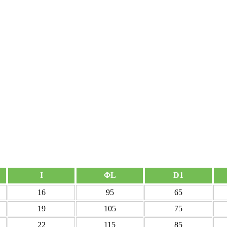
I
ΦL
D1
16
95
65
19
105
75
22
115
85