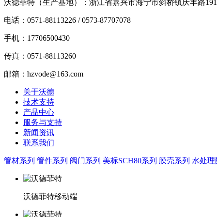
沃德菲特（生产基地）：浙江省嘉兴市海宁市斜桥镇庆丰路19
电话：0571-88113226 / 0573-87707078
手机：17706500430
传真：0571-88113260
邮箱：hzvode@163.com
关于沃德
技术支持
产品中心
服务与支持
新闻资讯
联系我们
管材系列
管件系列
阀门系列
美标SCH80系列
膜壳系列
水处理
沃德菲特移动端